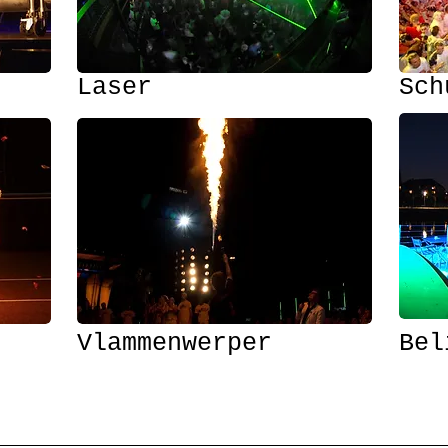
Laser
Sch
Vlammenwerper
Bel