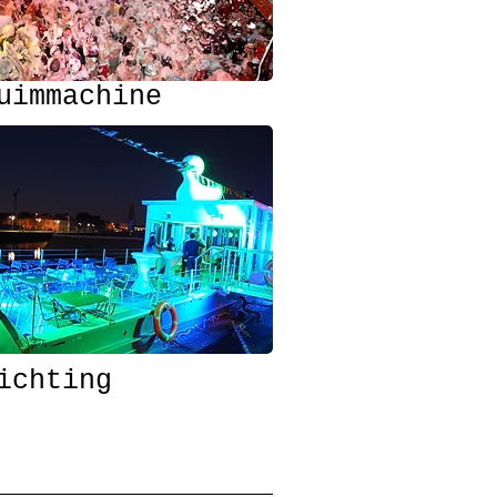
uimmachine
ichting